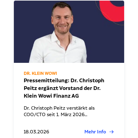
Dr. Klein Wowi Business Lunch
Ansprechpartner
Experten finden
Investitionsrechnung trifft Unternehmensplanung
Regionale Experten
WOWIPORT: Einfach zu lernen, einfach zu bedienen
Kontakt aufnehmen
Alle Veranstaltungen anzeigen
Pressekontakt
Redaktionelle Anfragen
DR. KLEIN WOWI
Pressemitteilung: Dr. Christoph
Peitz ergänzt Vorstand der Dr.
Klein Wowi Finanz AG
Dr. Christoph Peitz verstärkt als
COO/CTO seit 1. März 2026…
18.03.2026
Mehr Info