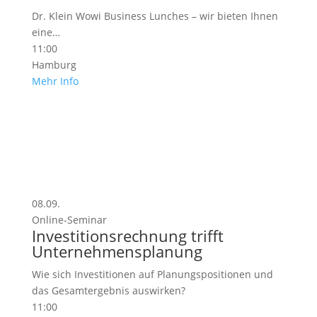
Dr. Klein Wowi Business Lunches – wir bieten Ihnen
eine…
11:00
Hamburg
Mehr Info
Finanzierung – WOWIFIN
Update Zinsentwicklung und Top-
Konditionen
Monatliches Update der Finanzierungs-Konditionen
für Wohnimmobilien mit Zinskommentar unseres
08.09.
Vorstands
Online-Seminar
07.07.2026
Investitionsrechnung trifft
Mehr Info
Unternehmensplanung
Wie sich Investitionen auf Planungspositionen und
das Gesamtergebnis auswirken?
11:00