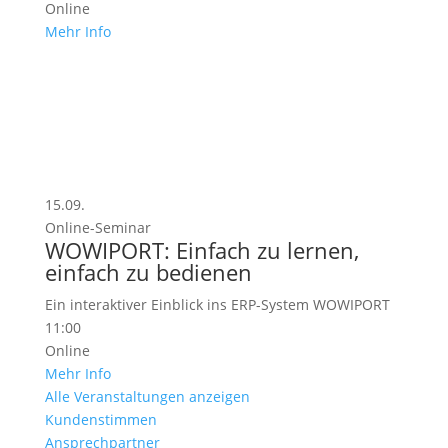
Online
Mehr Info
Finanzierung – WOWIFIN
Seit 21.07.26 gültig: Die neue BEG-
Förderlogik im KfW-Programm 261
Die neue Förderlogik in der BEG
15.09.
Sanierungsförderung speziell im KfW-Programm…
Online-Seminar
WOWIPORT: Einfach zu lernen,
21.07.2026
einfach zu bedienen
Mehr Info
Ein interaktiver Einblick ins ERP-System WOWIPORT
11:00
Online
Mehr Info
Alle Veranstaltungen anzeigen
Kundenstimmen
Ansprechpartner