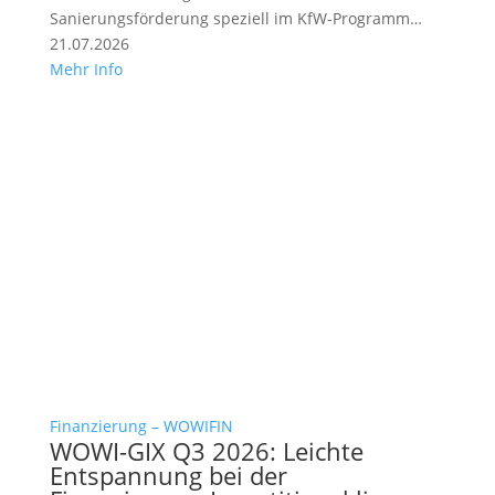
browserbasiert möglich.
Sanierungsförderung speziell im KfW-Programm…
21.07.2026
Mehr Info
Sichern Sie sich hier Ihren Platz!
Vielen Dank für Ihre Interesse an unseren
Veranstaltungen. Aktuell ist eine Anmeldung nur
telefonisch unter
0151/58045569
oder per Email an
miriam.darras@drklein-wowi.de
möglich. Wir
bedauern die Umstände und freuen uns, Sie bald
bei einem Dr. Klein Wowi Event begrüßen zu dürfen.
Finanzierung – WOWIFIN
WOWI-GIX Q3 2026: Leichte
Entspannung bei der