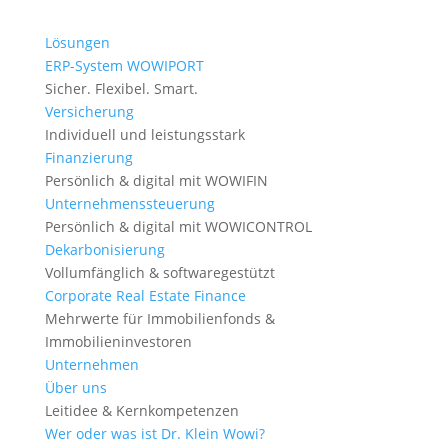
Lösungen
ERP-System WOWIPORT
Sicher. Flexibel. Smart.
Versicherung
Individuell und leistungsstark
Finanzierung
Persönlich & digital mit WOWIFIN
Unternehmenssteuerung
Persönlich & digital mit WOWICONTROL
Events
Dekarbonisierung
Vollumfänglich & softwaregestützt
Dr. Klein Wowi Online-
Corporate Real Estate Finance
Seminar: Lust auf
Mehrwerte für Immobilienfonds &
„Vollkasko“ bei
Immobilieninvestoren
Unternehmen
Bauvorhaben?
Über uns
Leitidee & Kernkompetenzen
Wer oder was ist Dr. Klein Wowi?
03.05.2021