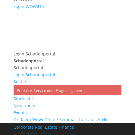
Login WOWIFIN
Ansprechpartner finden
nach oben
Newsletter abonnieren
Folgen Sie uns
Login Schadenportal
Schadenportal
Dr. Klein Wowi Finanz AG
Schadenportal
Dr. Klein Wowi Digital AG
Login Schadenportal
Lösungen
Suche
ERP-System WOWIPORT
Versicherung
Startseite
Finanzierung mit WOWIFIN
Newsroom
Unternehmenssteuerung
Events
mit WOWICONTROL
Dr. Klein Wowi Online-Seminar: Lust auf „Vollk…
Dekarbonisierung
Corporate Real Estate Finance
Unternehmen