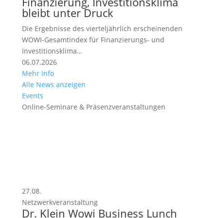
Finanzierung, Investitionsklima
Dr. Klein Wowi Redaktion
bleibt unter Druck
Die Ergebnisse des vierteljährlich erscheinenden
WOWI-Gesamtindex für Finanzierungs- und
Investitionsklima…
06.07.2026
Mehr Info
Alle News anzeigen
Events
Online-Seminare & Präsenzveranstaltungen
Das könnte Sie auch
interessieren
27.08.
Netzwerkveranstaltung
Dr. Klein Wowi Business Lunch