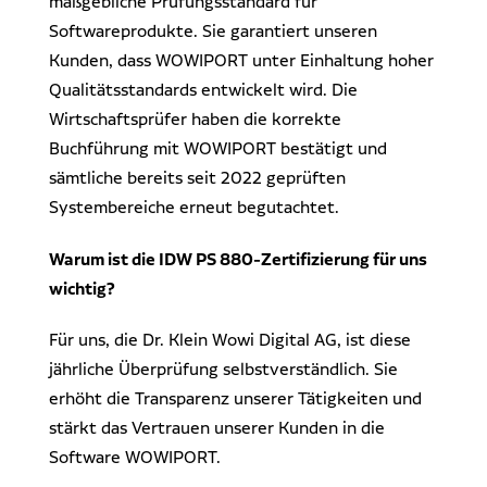
maßgebliche Prüfungsstandard für
Dr. Klein Wowi Business Lunch
Ansprechpartner
Softwareprodukte. Sie garantiert unseren
Experten finden
Kunden, dass WOWIPORT unter Einhaltung hoher
Investitionsrechnung trifft Unternehmensplanung
Qualitätsstandards entwickelt wird. Die
Wirtschaftsprüfer haben die korrekte
Regionale Experten
WOWIPORT: Einfach zu lernen, einfach zu bedienen
Buchführung mit WOWIPORT bestätigt und
Kontakt aufnehmen
sämtliche bereits seit 2022 geprüften
Systembereiche erneut begutachtet.
Alle Veranstaltungen anzeigen
Pressekontakt
Redaktionelle Anfragen
Warum ist die IDW PS 880-Zertifizierung für uns
wichtig?
Für uns, die Dr. Klein Wowi Digital AG, ist diese
jährliche Überprüfung selbstverständlich. Sie
erhöht die Transparenz unserer Tätigkeiten und
stärkt das Vertrauen unserer Kunden in die
Software WOWIPORT.