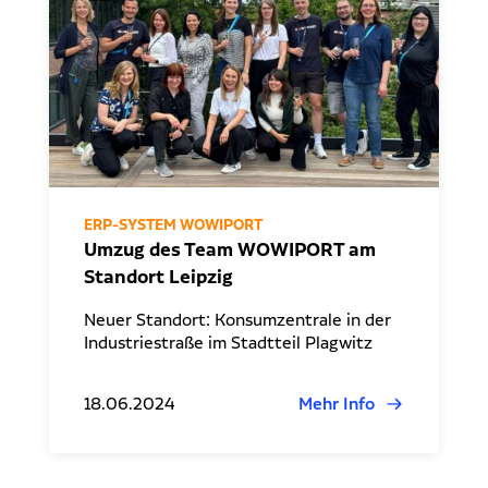
Dr. Klein Wowi Business Lunch
Ansprechpartner
Experten finden
Investitionsrechnung trifft Unternehmensplanung
Regionale Experten
WOWIPORT: Einfach zu lernen, einfach zu bedienen
Kontakt aufnehmen
Alle Veranstaltungen anzeigen
Pressekontakt
ERP-SYSTEM WOWIPORT
Redaktionelle Anfragen
Umzug des Team WOWIPORT am
Standort Leipzig
Neuer Standort: Konsumzentrale in der
Industriestraße im Stadtteil Plagwitz
18.06.2024
Mehr Info