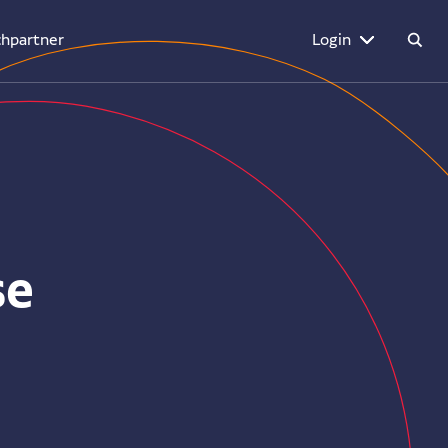
hpartner
Login
se