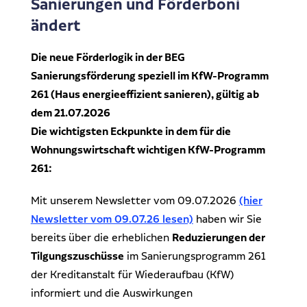
Sanierungen und Förderboni
Dr. Klein Wowi Business Lunch
Ansprechpartner
ändert
Experten finden
Investitionsrechnung trifft Unternehmensplanung
Die neue Förderlogik in der BEG
Sanierungsförderung speziell im KfW-Programm
Regionale Experten
WOWIPORT: Einfach zu lernen, einfach zu bedienen
261 (Haus energieeffizient sanieren), gültig ab
Kontakt aufnehmen
dem 21.07.2026
Die wichtigsten Eckpunkte in dem für die
Alle Veranstaltungen anzeigen
Pressekontakt
Wohnungswirtschaft wichtigen KfW-Programm
Redaktionelle Anfragen
261:
Mit unserem Newsletter vom 09.07.2026
(hier
Newsletter vom 09.07.26 lesen)
haben wir Sie
bereits über die erheblichen
Reduzierungen der
Tilgungszuschüsse
im Sanierungsprogramm 261
der Kreditanstalt für Wiederaufbau (KfW)
informiert und die Auswirkungen