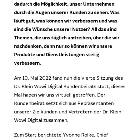
Dr. Klein Wowi Business Lunch
dadurch die Möglichkeit, unser Unternehmen
Ansprechpartner
durch die Augen unserer Kunden zu sehen. Was
Experten finden
Investitionsrechnung trifft Unternehmensplanung
läuft gut, was können wir verbessern und was
sind die Wünsche unserer Nutzer? All das sind
Regionale Experten
WOWIPORT: Einfach zu lernen, einfach zu bedienen
Themen, die uns täglich umtreiben, über die wir
Kontakt aufnehmen
nachdenken, denn nur so können wir unsere
Produkte und Dienstleistungen stetig
Alle Veranstaltungen anzeigen
Pressekontakt
verbessern.
Redaktionelle Anfragen
Am 10. Mai 2022 fand nun die vierte Sitzung des
Dr. Klein Wowi Digital Kundenbeirats statt, dieses
Mal haben wir uns virtuell getroffen. Der
Kundenbeirat setzt sich aus Repräsentanten
unserer Zielkunden und Vertretern der Dr. Klein
Wowi Digital zusammen.
Zum Start berichtete Yvonne Rolke, Chief