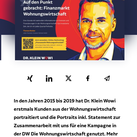
Stakeholder & Gremien
Unternehmenssteuerung
Update Zinsentwicklung und Top-Konditionen
Ansprechpartner
Übersicht
Persönlich & digital mit WOWICONTROL
Seit 21.07.26 gültig: Die neue BEG-Förderlogik im
Kundenstimmen
Dekarbonisierung
KfW-Programm 261
Erfahrungen mit Dr. Klein Wowi
Vollumfänglich & softwaregestützt
WOWI-GIX Q3 2026: Leichte Entspannung bei der
Karriere
Corporate Real Estate Finance
Finanzierung, Investitionsklima bleibt unter Druck
Think forward
Mehrwerte für Immobilienfonds &
Immobilieninvestoren
Was macht uns besonders?
Alle News anzeigen
In den Jahren 2015 bis 2019 hat Dr. Klein Wowi
Das Beste aus zwei Welten
erstmals Kunden aus der Wohnungswirtschaft
Events
portraitiert und die Portraits inkl. Statement zur
Online-Seminare & Präsenzveranstaltungen
Stellenausschreibungen
Zusammenarbeit mit uns für eine Kampagne in
An diversen Standorten
der DW Die Wohnungswirtschaft genutzt. Mehr