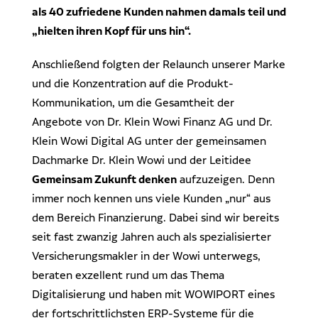
Dr. Klein Wowi Business Lunch
als 40 zufriedene Kunden nahmen damals teil und
Ansprechpartner
„hielten ihren Kopf für uns hin“.
Experten finden
Investitionsrechnung trifft Unternehmensplanung
Anschließend folgten der Relaunch unserer Marke
Regionale Experten
WOWIPORT: Einfach zu lernen, einfach zu bedienen
und die Konzentration auf die Produkt-
Kontakt aufnehmen
Kommunikation, um die Gesamtheit der
Angebote von Dr. Klein Wowi Finanz AG und Dr.
Alle Veranstaltungen anzeigen
Pressekontakt
Klein Wowi Digital AG unter der gemeinsamen
Redaktionelle Anfragen
Dachmarke Dr. Klein Wowi und der Leitidee
Gemeinsam Zukunft denken
aufzuzeigen. Denn
immer noch kennen uns viele Kunden „nur“ aus
dem Bereich Finanzierung. Dabei sind wir bereits
seit fast zwanzig Jahren auch als spezialisierter
Versicherungsmakler in der Wowi unterwegs,
beraten exzellent rund um das Thema
Digitalisierung und haben mit WOWIPORT eines
der fortschrittlichsten ERP-Systeme für die