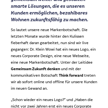
Dr. Klein Wowi Business Lunch
smarte Lösungen, die es unseren
Ansprechpartner
Kunden ermöglichen, bezahlbares
Experten finden
Investitionsrechnung trifft Unternehmensplanung
Wohnen zukunftsfähig zu machen.
Regionale Experten
WOWIPORT: Einfach zu lernen, einfach zu bedienen
So lautet unsere neue Markenbotschaft. Die
Kontakt aufnehmen
letzten Monate wurde hinter den Kulissen
fieberhaft daran gearbeitet, nun sind wir live
Alle Veranstaltungen anzeigen
Pressekontakt
gegangen: Dr. Klein Wowi hat ein neues Logo, ein
Redaktionelle Anfragen
neues Corporate Design, eine neue Webseite,
eine neue Markenbotschaft. Unter der Leitidee
Gemeinsam Zukunft denken
und mit der
kommunikativen Botschaft
Think forward
treten
wir ab sofort online und offline für unsere Kunden
im neuen Gewand an.
„Schon wieder ein neues Logo?“ und „Haben die
nicht vor zwei Jahren erst ein neues Corporate