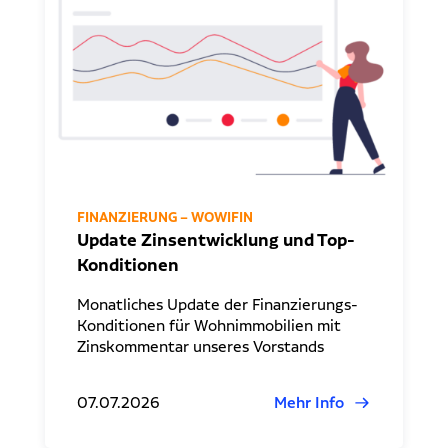
Dr. Klein Wowi Business Lunch
Ansprechpartner
Experten finden
Investitionsrechnung trifft Unternehmensplanung
Regionale Experten
WOWIPORT: Einfach zu lernen, einfach zu bedienen
Kontakt aufnehmen
Alle Veranstaltungen anzeigen
Pressekontakt
FINANZIERUNG – WOWIFIN
Redaktionelle Anfragen
Update Zinsentwicklung und Top-
Konditionen
Monatliches Update der Finanzierungs-
Konditionen für Wohnimmobilien mit
Zinskommentar unseres Vorstands
07.07.2026
Mehr Info