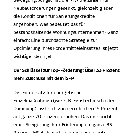
Bewegung. Jüngst hat die KfW die Zinsen für
Dr. Klein Wowi Business Lunch
Ansprechpartner
Neubauförderungen gesenkt, gleichzeitig aber
Experten finden
die Konditionen für Sanierungskredite
Investitionsrechnung trifft Unternehmensplanung
angehoben. Was bedeutet das für
bestandshaltende Wohnungsunternehmen? Ganz
Regionale Experten
WOWIPORT: Einfach zu lernen, einfach zu bedienen
einfach: Eine durchdachte Strategie zur
Kontakt aufnehmen
Optimierung Ihres Fördermitteleinsatzes ist jetzt
wichtiger denn je!
Alle Veranstaltungen anzeigen
Pressekontakt
Redaktionelle Anfragen
Der Schlüssel zur Top-Förderung: Über 33 Prozent
mehr Zuschuss mit dem iSFP
Der Fördersatz für energetische
Einzelmaßnahmen (wie z. B. Fenstertausch oder
Dämmung) lässt sich von den üblichen 15 Prozent
auf ganze 20 Prozent erhöhen. Das entspricht
einer Steigerung Ihrer Förderung um ganze 33
Prozent. Möglich macht das der sogenannte