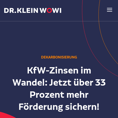
Lösungen
DEKARBONISIERUNG
ERP-System WOWIPORT
Unternehmen
KfW-Zinsen im
Sicher. Flexibel. Smart.
Wandel: Jetzt über 33
Über uns
Versicherung
Aktuelles
Prozent mehr
Leitidee & Kernkompetenzen
Individuell und leistungsstark
Förderung sichern!
Newsroom
Wer oder was ist Dr. Klein Wowi?
Finanzierung
Kundenstimmen
Blog der Redaktion
Finanzen und Digitalisierung
Persönlich & digital mit WOWIFIN