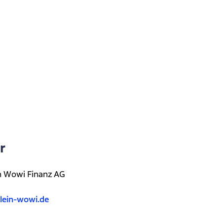
r
in Wowi Finanz AG
lein-wowi.de