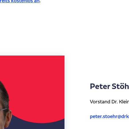
reits kostenlos an
.
Peter Stöh
Vorstand Dr. Kle
peter.stoehr@drk