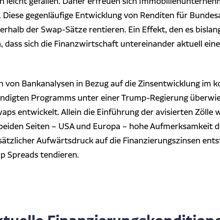
 leicht gefallen. Daher erfreuen sich Immobilienunternehm
n. Diese gegenläufige Entwicklung von Renditen für Bunde
rhalb der Swap-Sätze rentieren. Ein Effekt, den es bislang
dass sich die Finanzwirtschaft untereinander aktuell eine
n von Bankanalysen in Bezug auf die Zinsentwicklung im 
ündigten Programms unter einer Trump-Regierung überwie
aps entwickelt. Allein die Einführung der avisierten Zölle
f beiden Seiten – USA und Europa – hohe Aufmerksamkeit d
sätzlicher Aufwärtsdruck auf die Finanzierungszinsen ent
p Spreads tendieren.