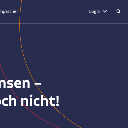
hpartner
Login
nsen –
h nicht!