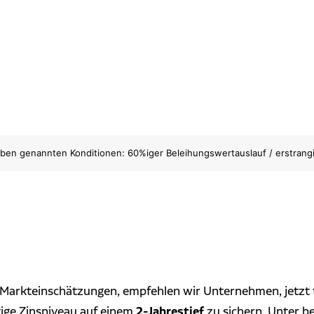
n genannten Konditionen: 60%iger Beleihungswertauslauf / erstrangige
 Markteinschätzungen, empfehlen wir Unternehmen, jetzt 
2-Jahrestief
tige Zinsniveau auf einem
zu sichern. Unter b