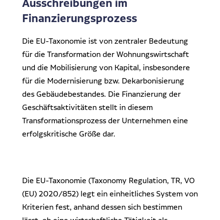
Ausschreibungen im
Dr. Klein Wowi Business Lunch
Ansprechpartner
Finanzierungsprozess
Experten finden
Investitionsrechnung trifft Unternehmensplanung
Die EU-Taxonomie ist von zentraler Bedeutung
für die Transformation der Wohnungswirtschaft
Regionale Experten
WOWIPORT: Einfach zu lernen, einfach zu bedienen
und die Mobilisierung von Kapital, insbesondere
Kontakt aufnehmen
für die Modernisierung bzw. Dekarbonisierung
des Gebäudebestandes. Die Finanzierung der
Alle Veranstaltungen anzeigen
Pressekontakt
Geschäftsaktivitäten stellt in diesem
Redaktionelle Anfragen
Transformationsprozess der Unternehmen eine
erfolgskritische Größe dar.
Die EU-Taxonomie (Taxonomy Regulation, TR, VO
(EU) 2020/852) legt ein einheitliches System von
Kriterien fest, anhand dessen sich bestimmen