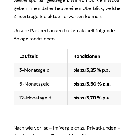
weiter spürbar gestiegen. Wir von Dr. Klein Wowi
Dr. Klein Wowi Business Lunch
Ansprechpartner
geben Ihnen daher heute einen Überblick, welche
Experten finden
Zinserträge Sie aktuell erwarten können.
Investitionsrechnung trifft Unternehmensplanung
Unsere Partnerbanken bieten aktuell folgende
Regionale Experten
WOWIPORT: Einfach zu lernen, einfach zu bedienen
Anlagekonditionen:
Kontakt aufnehmen
Laufzeit
Konditionen
Alle Veranstaltungen anzeigen
Pressekontakt
Redaktionelle Anfragen
3-Monatsgeld
bis zu 3,25 % p.a.
6-Monatsgeld
bis zu 3,50 % p.a.
12-Monatsgeld
bis zu 3,70 % p.a.
Nach wie vor ist – im Vergleich zu Privatkunden –