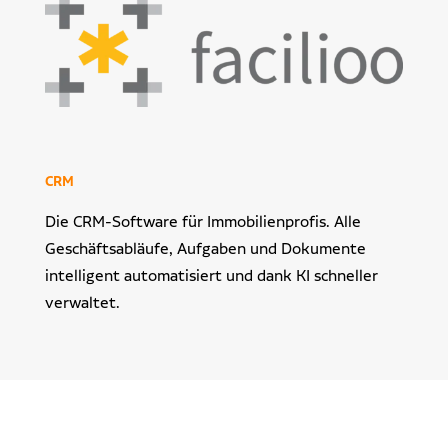
Dr. Klein Wowi Business Lunch
Ansprechpartner
Experten finden
Investitionsrechnung trifft Unternehmensplanung
Regionale Experten
WOWIPORT: Einfach zu lernen, einfach zu bedienen
Kontakt aufnehmen
CRM
Alle Veranstaltungen anzeigen
Pressekontakt
Die CRM-Software für Immobilienprofis. Alle
Redaktionelle Anfragen
Geschäftsabläufe, Aufgaben und Dokumente
intelligent automatisiert und dank KI schneller
verwaltet.