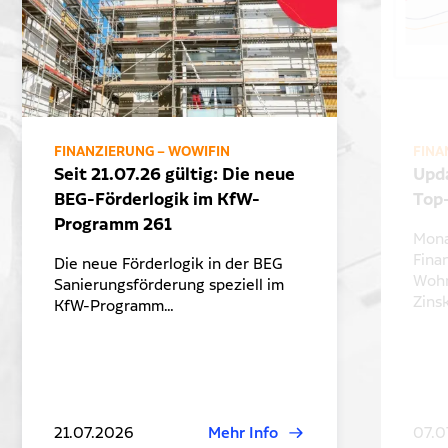
FINANZIERUNG – WOWIFIN
FINA
Seit 21.07.26 gültig: Die neue
Upd
BEG-Förderlogik im KfW-
Top
Programm 261
Mona
Fina
Die neue Förderlogik in der BEG
Wohn
Sanierungsförderung speziell im
Zins
KfW-Programm…
21.07.2026
Mehr Info
07.0