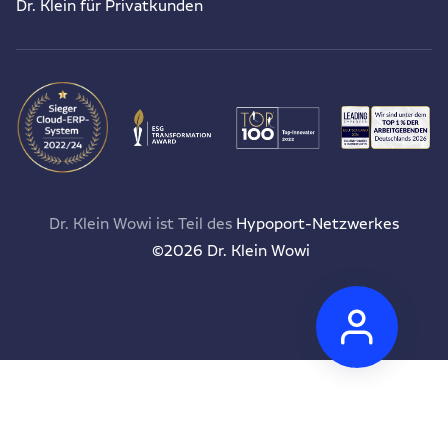
Dr. Klein für Privatkunden
Dr. Klein Wowi ist Teil des
Hypoport-Netzwerkes
©2026 Dr. Klein Wowi
Anspr
Wir
sind
für
Sie