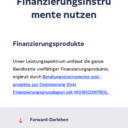
Finanzierungsinstru
Dr. Klein Wowi Business Lunch
Ansprechpartner
mente nutzen
Experten finden
Investitionsrechnung trifft Unternehmensplanung
Regionale Experten
WOWIPORT: Einfach zu lernen, einfach zu bedienen
Kontakt aufnehmen
Finanzierungsprodukte
Alle Veranstaltungen anzeigen
Pressekontakt
Unser Leistungsspektrum umfasst die ganze
Redaktionelle Anfragen
Bandbreite vielfältiger Finanzierungsprodukte,
ergänzt durch
Beratungsinstrumente und -
projekte zur Optimierung Ihrer
Finanzierungsgrundlagen mit WOWICONTROL
.
Forward-Darlehen