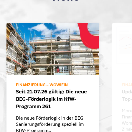
FINANZIERUNG – WOWIFIN
FINA
Seit 21.07.26 gültig: Die neue
Upd
BEG-Förderlogik im KfW-
Top
Programm 261
Mona
Fina
Die neue Förderlogik in der BEG
Wohn
Sanierungsförderung speziell im
Zins
KfW-Programm…