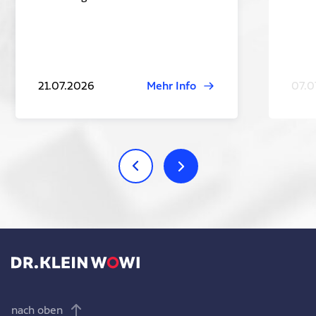
21.07.2026
Mehr Info
07.0
nach oben