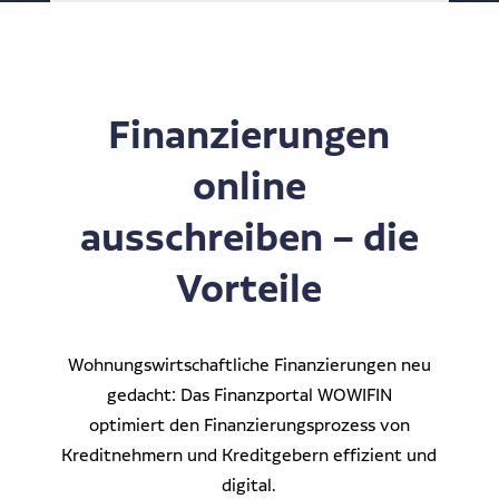
Dr. Klein Wowi Business Lunch
Ansprechpartner
Experten finden
Investitionsrechnung trifft Unternehmensplanung
Finanzierungen
Regionale Experten
WOWIPORT: Einfach zu lernen, einfach zu bedienen
Kontakt aufnehmen
online
Alle Veranstaltungen anzeigen
Pressekontakt
ausschreiben – die
Redaktionelle Anfragen
Vorteile
Wohnungswirtschaftliche Finanzierungen neu
gedacht: Das Finanzportal WOWIFIN
optimiert den Finanzierungsprozess von
Kreditnehmern und Kreditgebern effizient und
digital.