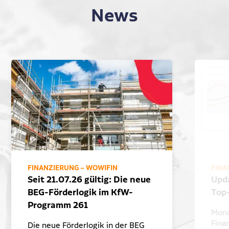
News
FINANZIERUNG – WOWIFIN
FINA
Seit 21.07.26 gültig: Die neue
Upd
BEG-Förderlogik im KfW-
Top
Programm 261
Mona
Fina
Die neue Förderlogik in der BEG