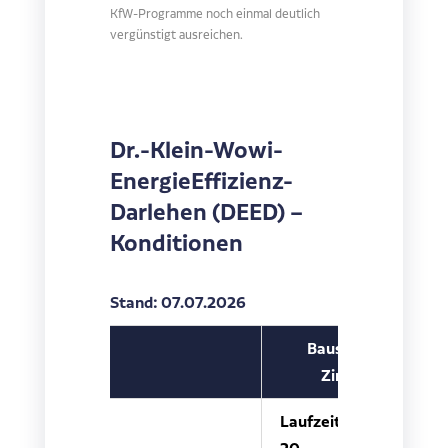
KfW-Programme noch einmal deutlich
vergünstigt ausreichen.
Dr.-Klein-Wowi-
EnergieEffizienz-
Darlehen (DEED) –
Konditionen
Stand: 07.07.2026
BausparDEED-
Zinssätze*
Laufzeit
Laufzeit