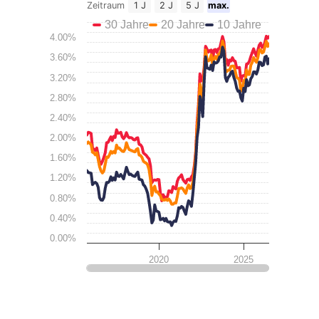
Zeitraum
1 J
2 J
5 J
max.
30 Jahre
20 Jahre
10 Jahre
4.00%
3.60%
3.20%
2.80%
2.40%
2.00%
1.60%
1.20%
0.80%
0.40%
0.00%
2020
2025