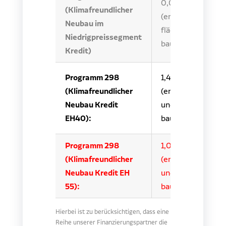
0,01 % – 1,38 %
(Klimafreundlicher
(energie- und
Neubau im
flächeneffizient
Niedrigpreissegment
bauen)
Kredit)
Programm 298
1,49 % – 2,57 %
(Klimafreundlicher
(energieeffizient
Neubau Kredit
und nachhaltig
EH40):
bauen)
Programm 298
1,00 % – 2,28 %
(Klimafreundlicher
(energieeffizient
Neubau Kredit EH
und nachhaltig
55):
bauen)
Hierbei ist zu berücksichtigen, dass eine
Reihe unserer Finanzierungspartner die