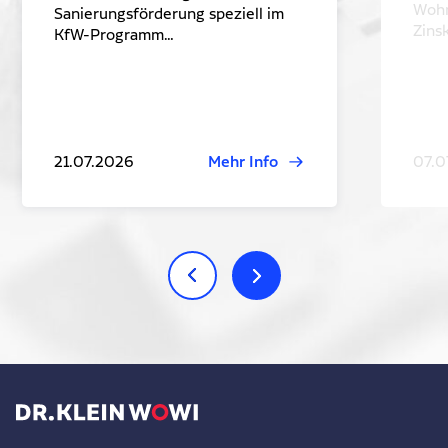
Wohn
Sanierungsförderung speziell im
Zins
KfW-Programm…
21.07.2026
Mehr Info
07.0