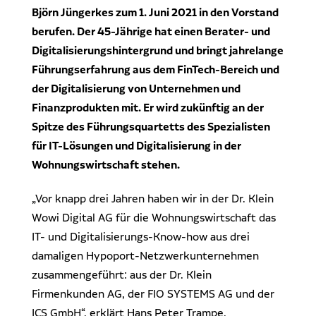
Dr. Klein Wowi Business Lunch
Björn Jüngerkes zum 1. Juni 2021 in den Vorstand
Ansprechpartner
berufen. Der 45-Jährige hat einen Berater- und
Experten finden
Investitionsrechnung trifft Unternehmensplanung
Digitalisierungshintergrund und bringt jahrelange
Führungserfahrung aus dem FinTech-Bereich und
Regionale Experten
WOWIPORT: Einfach zu lernen, einfach zu bedienen
der Digitalisierung von Unternehmen und
Kontakt aufnehmen
Finanzprodukten mit. Er wird zukünftig an der
Spitze des Führungsquartetts des Spezialisten
Alle Veranstaltungen anzeigen
Pressekontakt
für IT-Lösungen und Digitalisierung in der
Redaktionelle Anfragen
Wohnungswirtschaft stehen.
„Vor knapp drei Jahren haben wir in der Dr. Klein
Wowi Digital AG für die Wohnungswirtschaft das
IT- und Digitalisierungs-Know-how aus drei
damaligen Hypoport-Netzwerkunternehmen
zusammengeführt: aus der Dr. Klein
Firmenkunden AG, der FIO SYSTEMS AG und der
ICS GmbH“, erklärt Hans Peter Trampe,