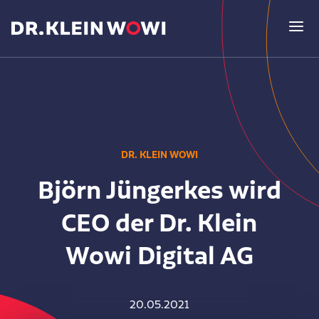
Lösungen
DR. KLEIN WOWI
ERP-System WOWIPORT
Unternehmen
Björn Jüngerkes wird
Sicher. Flexibel. Smart.
CEO der Dr. Klein
Über uns
Versicherung
Aktuelles
Wowi Digital AG
Leitidee & Kernkompetenzen
Individuell und leistungsstark
Newsroom
Wer oder was ist Dr. Klein Wowi?
Finanzierung
Kundenstimmen
20.05.2021
Blog der Redaktion
Finanzen und Digitalisierung
Persönlich & digital mit WOWIFIN