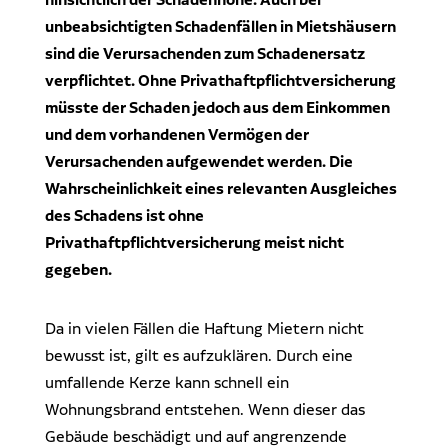
Dr. Klein Wowi Business Lunch
unbeabsichtigten Schadenfällen in Mietshäusern
Ansprechpartner
sind die Verursachenden zum Schadenersatz
Experten finden
Investitionsrechnung trifft Unternehmensplanung
verpflichtet. Ohne Privathaftpflichtversicherung
müsste der Schaden jedoch aus dem Einkommen
Regionale Experten
WOWIPORT: Einfach zu lernen, einfach zu bedienen
und dem vorhandenen Vermögen der
Kontakt aufnehmen
Verursachenden aufgewendet werden. Die
Wahrscheinlichkeit eines relevanten Ausgleiches
Alle Veranstaltungen anzeigen
Pressekontakt
des Schadens ist ohne
Redaktionelle Anfragen
Privathaftpflichtversicherung meist nicht
gegeben.
Da in vielen Fällen die Haftung Mietern nicht
bewusst ist, gilt es aufzuklären. Durch eine
umfallende Kerze kann schnell ein
Wohnungsbrand entstehen. Wenn dieser das
Gebäude beschädigt und auf angrenzende