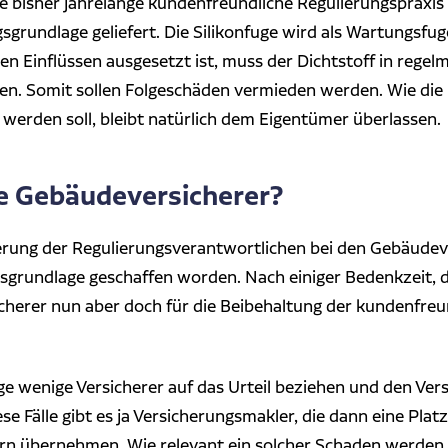
die bisher jahrelange kundenfreundliche Regulierungspraxi
grundlage geliefert. Die Silikonfuge wird als Wartungsfuge
n Einflüssen ausgesetzt ist, muss der Dichtstoff in rege
en. Somit sollen Folgeschäden vermieden werden. Wie die
erden soll, bleibt natürlich dem Eigentümer überlassen.
ie Gebäudeversicherer?
erung der Regulierungsverantwortlichen bei den Gebäudeve
ngsgrundlage geschaffen worden. Nach einiger Bedenkzeit, 
icherer nun aber doch für die Beibehaltung der kundenfreu
ge wenige Versicherer auf das Urteil beziehen und den Ver
ese Fälle gibt es ja Versicherungsmakler, die dann eine Pla
rern übernehmen. Wie relevant ein solcher Schaden werden k