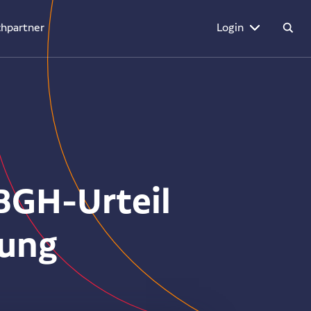
hpartner
Login
 BGH-Urteil
nung