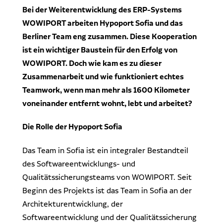
Dr. Klein Wowi Business Lunch
Bei der Weiterentwicklung des ERP-Systems
Ansprechpartner
WOWIPORT arbeiten Hypoport Sofia und das
Experten finden
Investitionsrechnung trifft Unternehmensplanung
Berliner Team eng zusammen. Diese Kooperation
ist ein wichtiger Baustein für den Erfolg von
Regionale Experten
WOWIPORT: Einfach zu lernen, einfach zu bedienen
WOWIPORT. Doch wie kam es zu dieser
Kontakt aufnehmen
Zusammenarbeit und wie funktioniert echtes
Teamwork, wenn man mehr als 1600 Kilometer
Alle Veranstaltungen anzeigen
Pressekontakt
voneinander entfernt wohnt, lebt und arbeitet?
Redaktionelle Anfragen
Die Rolle der Hypoport Sofia
Das Team in Sofia ist ein integraler Bestandteil
des Softwareentwicklungs- und
Qualitätssicherungsteams von WOWIPORT. Seit
Beginn des Projekts ist das Team in Sofia an der
Architekturentwicklung, der
Softwareentwicklung und der Qualitätssicherung