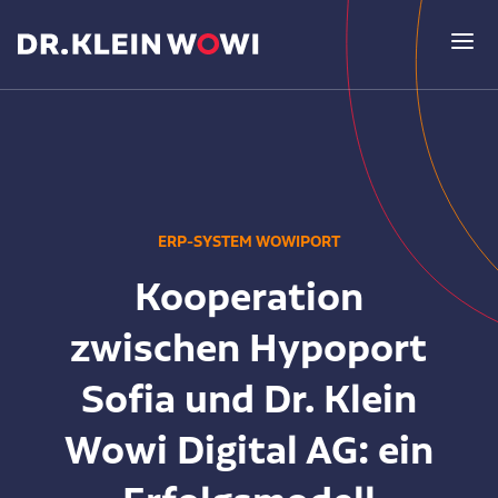
Lösungen
ERP-SYSTEM WOWIPORT
ERP-System WOWIPORT
Unternehmen
Kooperation
Sicher. Flexibel. Smart.
zwischen Hypoport
Über uns
Versicherung
Aktuelles
Sofia und Dr. Klein
Leitidee & Kernkompetenzen
Individuell und leistungsstark
Wowi Digital AG: ein
Newsroom
Wer oder was ist Dr. Klein Wowi?
Finanzierung
Kundenstimmen
Blog der Redaktion
Finanzen und Digitalisierung
Persönlich & digital mit WOWIFIN